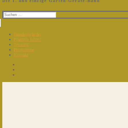
Die 1. und einzige Garten-Geräte-Band
Suchen
nach:
Bandmitglieder
Pflanzig Jahre?
Termine
Programme
Kontakt