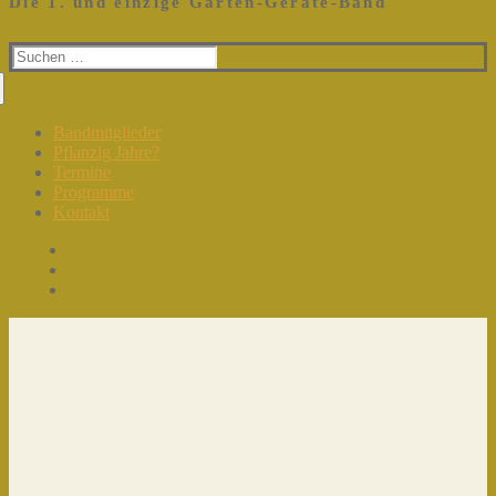
Die 1. und einzige Garten-Geräte-Band
Suchen
nach:
Bandmitglieder
Pflanzig Jahre?
Termine
Programme
Kontakt