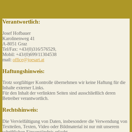
Verantwortlich:
Josef Hofbauer
Karolinenweg 41
A-8051 Graz
Tel/Fax: +43/(0)316/576529,
Mobil: +43/(0)699/11304538
mail:
office@joesart.at
Haftungshinweis:
Trotz sorgfältiger Kontrolle übernehmen wir keine Haftung für die
Inhalte externer Links.
Für den Inhalt der verlinkten Seiten sind ausschließlich deren
Betreiber verantwortlich.
Rechtshinweis:
Die Vervielfältigung von Daten, insbesondere die Verwendung von
Textteilen, Texten, Video oder Bildmaterial ist nur mit unserem
schriftlichen Einverständnis erlaubt.