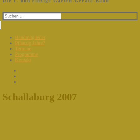
Die 1. und einzige Garten-Geräte-Band
Suchen
nach:
Bandmitglieder
Pflanzig Jahre?
Termine
Programme
Kontakt
Schallaburg 2007