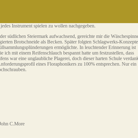
 jedes Instrument spielen zu wollen nachgegeben.
der südlichen Steiermark aufwachsend, gereichte mir die Wäschespinn
ngierten Brotschneide als Becken. Später folgten Schlagwerks-Konzepte
üllsammlungsplünderungen ermöglichte. In leuchtender Erinnerung ist
 ich mit einem Reifenschlauch bespannt hatte um festzustellen, dass
ns war eine unglaubliche Plagerei, doch dieser harten Schule verdan
forderungsprofil eines Floraphonikers zu 100% entsprechen. Nur ein
hochschrauben.