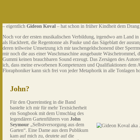
– eigentlich
Gideon Koval
– hat schon in früher Kindheit dem Drang
Noch vor der ersten musikalischen Verbildung, irgendwo am Land in 
als Hackbrett, die Regentonne als Pauke und das Sägeblatt der ausra
deren teilweise Umsetzung ich mir taschengeldschonend über Sperrm
mir noch die aus einer Waschmaschine ausgebaute Wäschetrommel, die
Gummi keinen brauchbaren Sound erzeugt. Das Zersägen des Autoreife
ich, dass meine erworbenen Kompetenzen und Qualifiaktionen dem An
Floraphoniker kann sich frei von jeder Metaphorik in alle Tonlagen 
John?
Für den Quereinstieg in die Band
bastelte ich mir für mehr Textsicherheit
ein Songbook mit dem Umschlag des
legendären Gartenführers von
John
Seymour
„Selbstversorgung aus dem
Garten“. Eine Dame aus dem Publikum
kam auf mich zu, deutete auf die