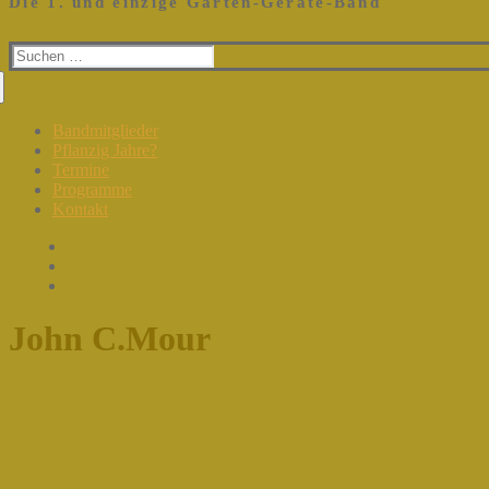
Die 1. und einzige Garten-Geräte-Band
Suchen
nach:
Bandmitglieder
Pflanzig Jahre?
Termine
Programme
Kontakt
John C.Mour